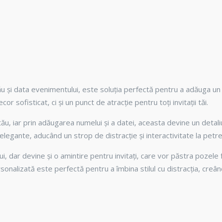
 și data evenimentului, este soluția perfectă pentru a adăuga un pl
 sofisticat, ci și un punct de atracție pentru toți invitații tăi.
u, iar prin adăugarea numelui și a datei, aceasta devine un detaliu
 elegante, aducând un strop de distracție și interactivitate la petr
 dar devine și o amintire pentru invitați, care vor păstra pozele f
sonalizată este perfectă pentru a îmbina stilul cu distracția, creân