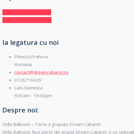
Navigare
Previous
Previous
Arcade intrare
Next
post:
Next
Panou Lambriu Gri
în
post:
articole
Ia legatura cu noi
Ploiesti,Prahova
Romania
contact@dreamcabaret.ro
0728716426
Luni-Duminica
9:00am - 18:00pm
Despre noi:
Xella Balloons – Parte a grupului Dream Cabaret
Xella Balloons face parte din grupul Dream Cabaret și se specia