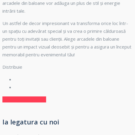
arcadele din baloane vor adăuga un plus de stil și energie
intrării tale.
Un astfel de decor impresionant va transforma orice loc într-
un spațiu cu adevărat special și va crea o primire călduroasă
pentru toți invitații sau clienții. Alege arcadele din baloane
pentru un impact vizual deosebit și pentru a asigura un început
memorabil pentru evenimentul tău!
Distribuie
Navigare
Next
Next
Oglinda Sevalet
post:
în
Ia legatura cu noi
articole