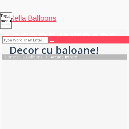
Toggle
Xella Balloons
menu
ARCADE INTRARE
Decor cu baloane!
Home
Xella Balloons
/
Arcade Intrare