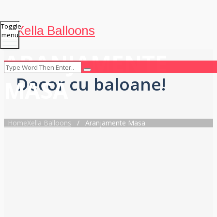
Toggle
Xella Balloons
menu
ARANJAMENTE
Decor cu baloane!
MASA
Home
Xella Balloons
/
Aranjamente Masa