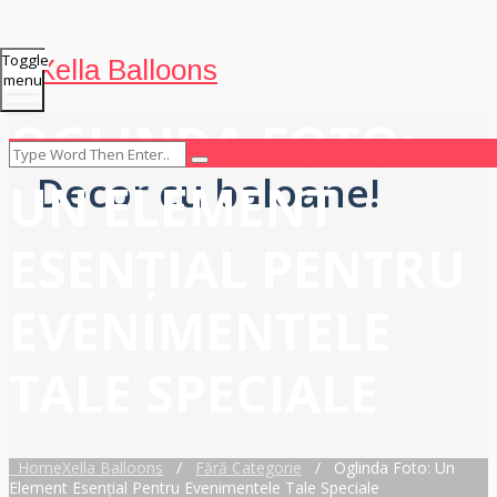
Toggle
Xella Balloons
menu
OGLINDA FOTO:
Decor cu baloane!
UN ELEMENT
ESENȚIAL PENTRU
EVENIMENTELE
TALE SPECIALE
Home
Xella Balloons
/
Fără Categorie
/
Oglinda Foto: Un
Element Esențial Pentru Evenimentele Tale Speciale