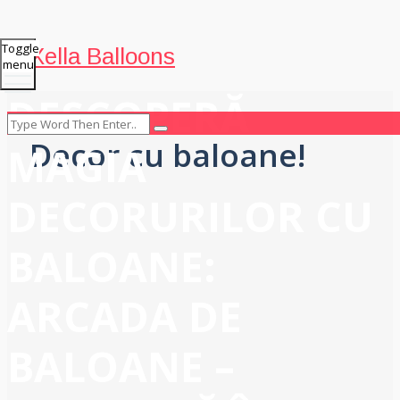
Toggle
Xella Balloons
menu
DESCOPERĂ
Decor cu baloane!
MAGIA
DECORURILOR CU
BALOANE:
ARCADA DE
BALOANE –