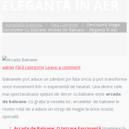
ELEGANȚĂ ÎN AER
Home
Xella Balloons
/
Fără Categorie
/
Descoperă Magia
Decorurilor Cu Baloane: Arcada De Baloane – Eleganță În Aer
Author
Categories
admin
Fără categorie
Leave a comment
Baloanele pot aduce un zâmbet pe fața oricui și pot transforma
orice eveniment într-o experiență de neuitat. Una dintre cele
mai spectaculoase opțiuni de decor cu baloane este
arcada
de baloane
. Cu grația și veselia lor, arcadelor de baloane le
revine rolul de a aduce un strop de magie la orice ocazie
specială.
Arcada de Baloane: O Intrare Fascinantă
Imaginează-